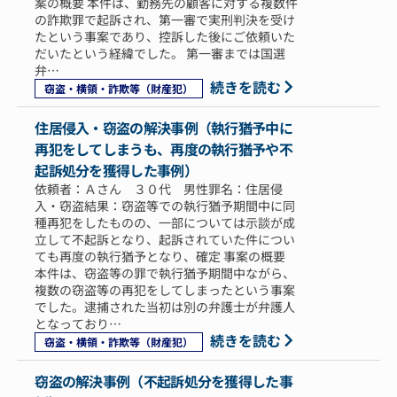
案の概要 本件は、勤務先の顧客に対する複数件
の詐欺罪で起訴され、第一審で実刑判決を受け
たという事案であり、控訴した後にご依頼いた
だいたという経緯でした。 第一審までは国選
弁…
続きを読む
窃盗・横領・詐欺等（財産犯）
住居侵入・窃盗の解決事例（執行猶予中に
再犯をしてしまうも、再度の執行猶予や不
起訴処分を獲得した事例）
依頼者：Ａさん ３０代 男性罪名：住居侵
入・窃盗結果：窃盗等での執行猶予期間中に同
種再犯をしたものの、一部については示談が成
立して不起訴となり、起訴されていた件につい
ても再度の執行猶予となり、確定 事案の概要
本件は、窃盗等の罪で執行猶予期間中ながら、
複数の窃盗等の再犯をしてしまったという事案
でした。逮捕された当初は別の弁護士が弁護人
となっており…
続きを読む
窃盗・横領・詐欺等（財産犯）
窃盗の解決事例（不起訴処分を獲得した事