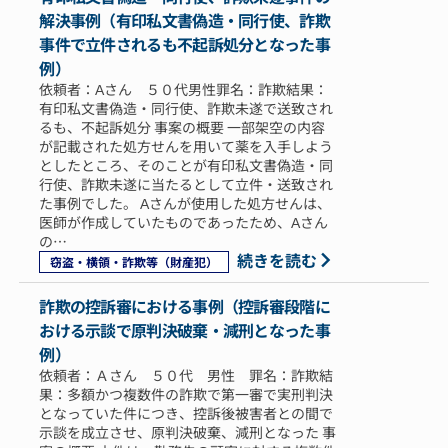
解決事例（有印私文書偽造・同行使、詐欺
事件で立件されるも不起訴処分となった事
例）
依頼者：Aさん ５０代男性罪名：詐欺結果：
有印私文書偽造・同行使、詐欺未遂で送致され
るも、不起訴処分 事案の概要 一部架空の内容
が記載された処方せんを用いて薬を入手しよう
としたところ、そのことが有印私文書偽造・同
行使、詐欺未遂に当たるとして立件・送致され
た事例でした。 Aさんが使用した処方せんは、
医師が作成していたものであったため、Aさん
の…
続きを読む
窃盗・横領・詐欺等（財産犯）
詐欺の控訴審における事例（控訴審段階に
おける示談で原判決破棄・減刑となった事
例）
依頼者：Ａさん ５０代 男性 罪名：詐欺結
果：多額かつ複数件の詐欺で第一審で実刑判決
となっていた件につき、控訴後被害者との間で
示談を成立させ、原判決破棄、減刑となった 事