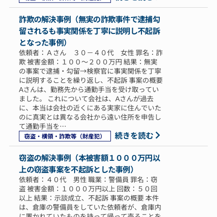
詐欺の解決事例（無実の詐欺事件で逮捕勾
留されるも事実関係を丁寧に説明し不起訴
となった事例）
依頼者：Ａさん ３０－４０代 女性 罪名：詐
欺 被害金額：１００～２００万円 結果：無実
の事案で逮捕・勾留→検察官に事実関係を丁寧
に説明することを繰り返し、不起訴 事案の概要
Aさんは、勤務先から通勤手当を受け取ってい
ました。 これについて会社は、Aさんが過去
に、本当は会社の近くにある実家に住んでいた
のに真実とは異なる会社から遠い住所を申告し
て通勤手当を…
続きを読む
窃盗・横領・詐欺等（財産犯）
窃盗の解決事例（本被害額１０００万円以
上の窃盗事案を不起訴とした事例）
依頼者：４０代 男性 職業：警備員 罪名：窃
盗 被害金額：１０００万円以上 回数：５０回
以上 結果：示談成立、不起訴 事案の概要 本件
は、倉庫の警備員をしていた依頼者が、倉庫内
に置かれていたものを持って帰って売ることを