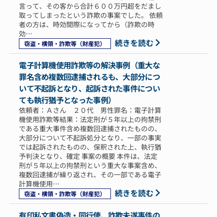
言って、その客から合計６００万円超をだまし
取ってしまったという詐欺の事案でした。 依頼
者の方は、時効間際になってから（詐欺の時
効…
続きを読む
窃盗・横領・詐欺等（財産犯）
電子計算機使用詐欺等の解決事例（重大な
罪名含め複数回逮捕されるも、大部分につ
いて不起訴となり、起訴された事件につい
ても執行猶予となった事例）
依頼者：Ａさん ２０代 男性罪名：電子計算
機使用詐欺等結果：法定刑が５年以上の拘禁刑
である重大事件含め複数回逮捕されたものの、
大部分について不起訴処分となり、一部の事実
では起訴されたものの、保釈された上、執行猶
予判決となり、確定 事案の概要 本件は、法定
刑が５年以上の拘禁刑という重大な事案含め、
複数回逮捕が繰り返され、その一部である電子
計算機使用…
続きを読む
窃盗・横領・詐欺等（財産犯）
有印私文書偽造・同行使、詐欺未遂事件の