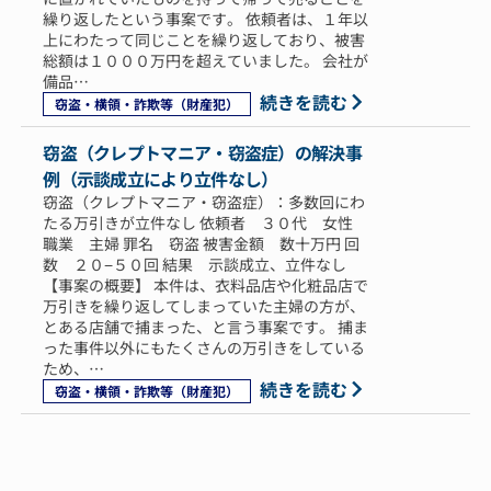
繰り返したという事案です。 依頼者は、１年以
上にわたって同じことを繰り返しており、被害
総額は１０００万円を超えていました。 会社が
備品…
続きを読む
窃盗・横領・詐欺等（財産犯）
窃盗（クレプトマニア・窃盗症）の解決事
例（示談成立により立件なし）
窃盗（クレプトマニア・窃盗症）：多数回にわ
たる万引きが立件なし 依頼者 ３０代 女性
職業 主婦 罪名 窃盗 被害金額 数十万円 回
数 ２０−５０回 結果 示談成立、立件なし
【事案の概要】 本件は、衣料品店や化粧品店で
万引きを繰り返してしまっていた主婦の方が、
とある店舗で捕まった、と言う事案です。 捕ま
った事件以外にもたくさんの万引きをしている
ため、…
続きを読む
窃盗・横領・詐欺等（財産犯）