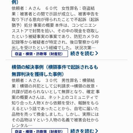
例）
依頼者：Ａさん ６０代 女性罪名：窃盗結
果：被害者との間で示談が成立し、被害申告を
取り下げる意向が得られたことで不起訴（起訴
猶予）処分 事案の概要 本件は、コンビニエン
スストアで封筒を拾い、その中の現金を窃取し
たという被疑事実の事案であり、防犯カメラの
記録等から被疑者が特定され、後日警察から呼
出しを受けたという経緯でした。 状況次第…
続きを読む
窃盗・横領・詐欺等（財産犯）
横領の解決事例（横領事件で起訴されるも
無罪判決を獲得した事例）
依頼者：Ａさん ３０代 男性罪名：横領結
果：横領の共犯として公判請求→横領の故意・
共謀が認められないとして無罪となり、確定 事
案の概要 Aさんは、ネット上のコミュニティで
知り合った人物Ｘから依頼を受け、報酬をもら
えるという話であったことから、自宅に届いた
品物を売って換金しました。しかし、実際には
その品物はＹという人物の名義で被害会社から
レンタル…
続きを読む
窃盗・横領・詐欺等（財産犯）