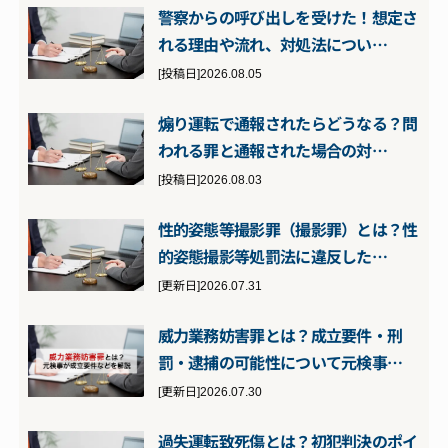
警察からの呼び出しを受けた！想定さ
れる理由や流れ、対処法につい…
[投稿日]2026.08.05
煽り運転で通報されたらどうなる？問
われる罪と通報された場合の対…
[投稿日]2026.08.03
性的姿態等撮影罪（撮影罪）とは？性
的姿態撮影等処罰法に違反した…
[更新日]2026.07.31
威力業務妨害罪とは？成立要件・刑
罰・逮捕の可能性について元検事…
[更新日]2026.07.30
過失運転致死傷とは？初犯判決のポイ