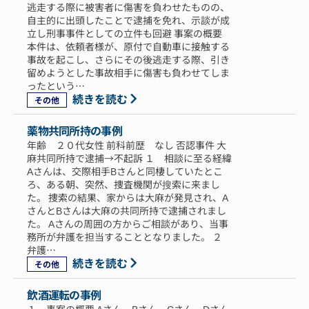
逃走する際に被害者に傷害を負わせたものの、
自主的に出頭したことで逮捕を免れ、示談が成
立し刑事事件としての立件も回避 事案の概要
本件は、依頼者様が、原付で自動車に接触する
事故を起こし、さらにその後逃走する際、引き
留めようとした事故相手に傷害も負わせてしま
ったという…
続きを読む
その他
薬物共同所持の事例
年齢 ２０代女性 前科前歴 なし 否認事件 大
麻共同所持で逮捕→不起訴 １ 相談に至る経緯
Aさんは、交際相手Bさんと同棲していたとこ
ろ、ある朝、突然、捜査機関が搜索に来まし
た。 捜索の結果、家からは大麻が発見され、A
さんとBさんは大麻の共同所持で逮捕されまし
た。 Aさんの周囲の方からご相談があり、当事
務所が弁護を担当することとなりました。 ２
弁護…
続きを読む
その他
飲酒運転の事例