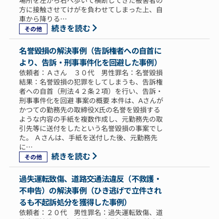
場所を左から右へ歩いて横断してきた被害者の
方に接触させてけがを負わせてしまった上、自
車から降りる…
続きを読む
その他
名誉毀損の解決事例（告訴権者への自首に
より、告訴・刑事事件化を回避した事例）
依頼者：Ａさん ３０代 男性罪名：名誉毀損
結果：名誉毀損の犯罪をしてしまうも、告訴権
者への自首（刑法４２条２項）を行い、告訴・
刑事事件化を回避 事案の概要 本件は、Aさんが
かつての勤務先の取締役X氏の名誉を毀損する
ような内容の手紙を複数作成し、元勤務先の取
引先等に送付をしたという名誉毀損の事案でし
た。 Ａさんは、手紙を送付した後、元勤務先
に…
続きを読む
その他
過失運転致傷、道路交通法違反（不救護・
不申告）の解決事例（ひき逃げで立件され
るも不起訴処分を獲得した事例）
依頼者：２０代 男性罪名：過失運転致傷、道