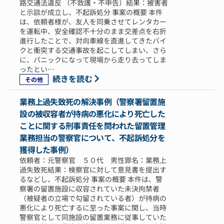
路交通法違反 （不救護・不申告）結果：被害者
と示談が成立し、不起訴処分 事案の概要 本件
は、依頼者様が、友人を同乗させてレンタカー
を運転中、安全確認不十分のまま交差点を右折
進行したことで、対向車線を直進してきたバイ
クと衝突する交通事故を起こしてしまい、さら
に、パニックになって現場から走り去ってしま
ったとい…
続きを読む
その他
業務上過失致死の解決事例（警察署留置施
設の被収容者が持病の悪化により死亡した
ことに関する刑事責任を問われた留置管理
業務担当の警察官について、不起訴処分を
獲得した事例）
依頼者：元警察官 ５０代 男性罪名：業務上
過失致死結果：検察官に対して意見書を提出す
るなどし、不起訴処分 事案の概要 本件は、警
察署の留置施設に収容されていた未決拘禁者
（被疑者の立場で勾留されている者）が持病の
悪化により死亡するに至った事案に関し、当時
警察官として同施設の留置業務に従事していた