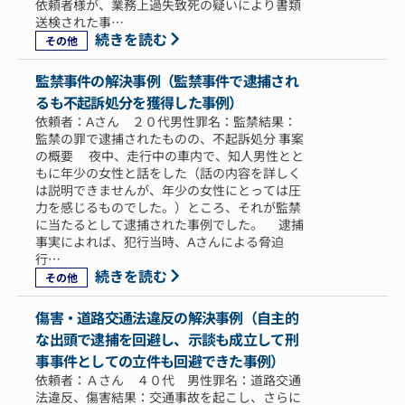
依頼者様が、業務上過失致死の疑いにより書類
送検された事…
続きを読む
その他
監禁事件の解決事例（監禁事件で逮捕され
るも不起訴処分を獲得した事例）
依頼者：Aさん ２０代男性罪名：監禁結果：
監禁の罪で逮捕されたものの、不起訴処分 事案
の概要 夜中、走行中の車内で、知人男性とと
もに年少の女性と話をした（話の内容を詳しく
は説明できませんが、年少の女性にとっては圧
力を感じるものでした。）ところ、それが監禁
に当たるとして逮捕された事例でした。 逮捕
事実によれば、犯行当時、Aさんによる脅迫
行…
続きを読む
その他
傷害・道路交通法違反の解決事例（自主的
な出頭で逮捕を回避し、示談も成立して刑
事事件としての立件も回避できた事例）
依頼者：Ａさん ４０代 男性罪名：道路交通
法違反、傷害結果：交通事故を起こし、さらに