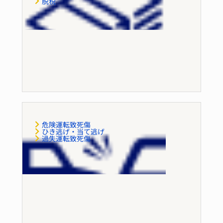
脱税
財産犯罪（財産犯）
危険運転致死傷
ひき逃げ・当て逃げ
過失運転致死傷