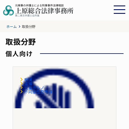
ホーム
取扱分野
取扱分野
個人向け
痴漢
盗撮
児童ポルノ
不同意性交等罪