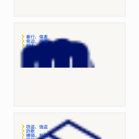
性犯罪
暴行、傷害
脅迫、恐喝
殺人
暴力犯罪
窃盗、強盗
詐欺
横領、背任