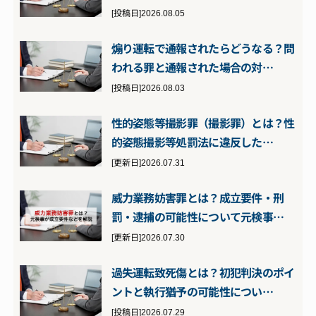
[投稿日]2026.08.05
煽り運転で通報されたらどうなる？問
われる罪と通報された場合の対…
[投稿日]2026.08.03
性的姿態等撮影罪（撮影罪）とは？性
的姿態撮影等処罰法に違反した…
[更新日]2026.07.31
威力業務妨害罪とは？成立要件・刑
罰・逮捕の可能性について元検事…
[更新日]2026.07.30
過失運転致死傷とは？初犯判決のポイ
ントと執行猶予の可能性につい…
[投稿日]2026.07.29