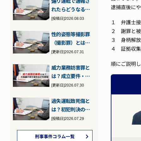
煽り運転で通報さ
い…
逮捕直後にや
れたらどうなる？
問われる罪と通報
[投稿日]2026.08.03
１ 弁護士接
された場合の対…
２ 謝罪と被
性的姿態等撮影罪
３ 身柄解放
（撮影罪）とは？
４ 証拠収集
性的姿態撮影等処
[更新日]2026.07.31
罰法に違反した…
順にご説明し
威力業務妨害罪と
は？成立要件・刑
罰・逮捕の可能性
[更新日]2026.07.30
について元検事…
過失運転致死傷と
は？初犯判決のポ
イントと執行猶予
[投稿日]2026.07.29
の可能性につい…
刑事事件コラム一覧