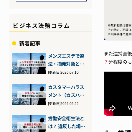
ビジネス法務コラム
※無料相談は警察
その他のご相談は
※刑事事件の無料
新着記事
また逮捕直後
メンズエステで違
７
分程度のも
法・摘発対象とな
る場合とは？客・
[更新日]2026.07.10
店それぞれが注…
カスタマーハラス
メント（カスハ
ラ）とは？2026年
[更新日]2026.05.22
10月施行の…
労働安全衛生法と
は？ 違反した場合