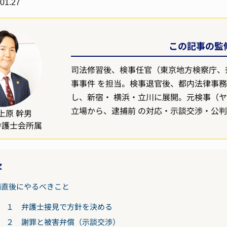
01.27
この記事の監修
司法修習後、検事任官（東京地方検察庁、
事事件 を担当。検事退官後、都内法律事務
し、新宿・ 横浜・立川に展開。元検事（
立場から、逮捕前 の対応・示談交渉・公
上原 幹男
弁護士会所属
次
捕直後にやるべきこと
１ 弁護士接見で方針を決める
２ 謝罪と被害弁償（示談交渉）