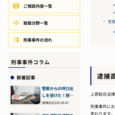
ご相談内容一覧
至
取扱分野一覧
刑事事件の流れ
刑事事件コラム
逮捕
新着記事
警察からの呼び出
上原総合法律
しを受けた！想定
される理由や流
[投稿日]2026.08.05
刑事事件にお
れ、対処法につ
変わります。