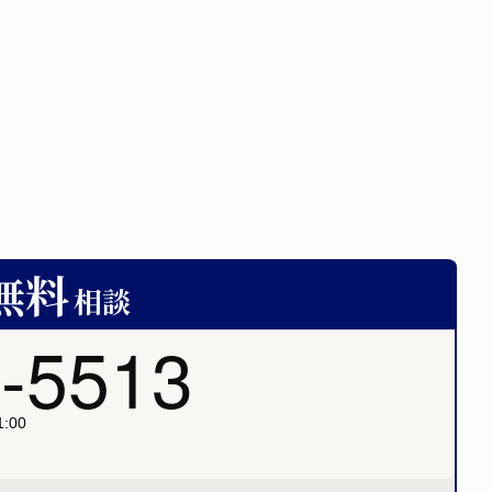
-5513
:00