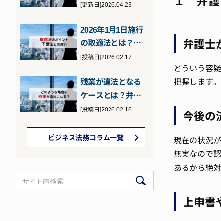
１ 弁護
の罰則などを元検
[更新日]2026.04.23
事の弁護士が…
2026年1月1日施行
弁護士
の取適法とは？下
請法との違いとポ
[投稿日]2026.02.17
どういう容疑
イント
残業が違法となる
把握します。
ケースとは？弁護
士が詳しく解説
[投稿日]2026.02.16
今後の
ビジネス法務コラム一覧
現在の状況が
無実なので認
あるから絶対
上申書