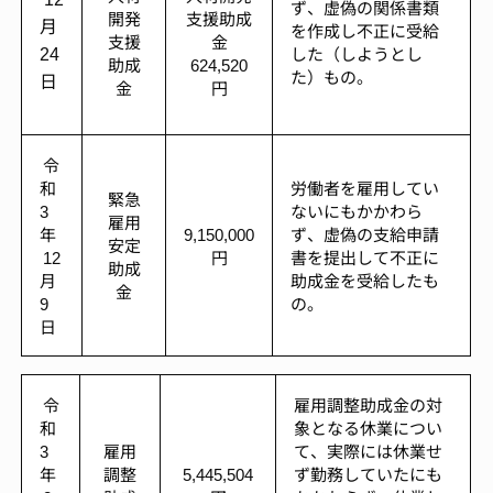
ず、虚偽の関係書類
開発
支援助成
月
を作成し不正に受給
支援
金
24
した（しようとし
助成
624,520
た）もの。
日
金
円
令
和
労働者を雇用してい
緊急
3
ないにもかかわら
雇用
年
9,150,000
ず、虚偽の支給申請
安定
12
円
書を提出して不正に
助成
月
助成金を受給したも
金
9
の。
日
令
雇用調整助成金の対
和
象となる休業につい
3
雇用
て、実際には休業せ
年
調整
5,445,504
ず勤務していたにも