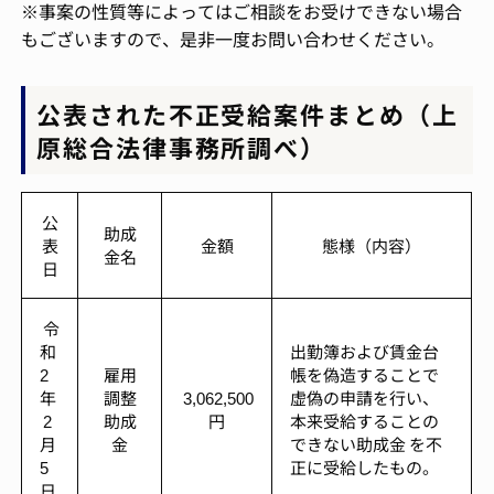
※事案の性質等によってはご相談をお受けできない場合
もございますので、是非一度お問い合わせください。
公表された不正受給案件まとめ（上
原総合法律事務所調べ）
公
助成
表
金額
態様（内容）
金名
日
令
和
出勤簿および賃金台
2
雇用
帳を偽造することで
年
調整
3,062,500
虚偽の申請を行い、
2
助成
円
本来受給することの
月
金
できない助成金 を不
5
正に受給したもの。
日