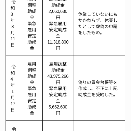
令
調整
助成金
和
助成
2,060,630
3
休業していないにも
金
円
年
かかわらず、休業し
緊急
緊急雇用
8
たとして虚偽の申請
雇用
安定助成
月
をしたもの。
安定
金
11
助成
11,318,800
日
金
円
雇用
雇用調整
令
調整
助成金
和
助成
43,975,266
4
金
円
偽りの賃金台帳等を
年
緊急
緊急雇用
作成し、不正に上記
1
雇用
安定助成
助成金を受給した。
月
安定
金
17
助成
5,662,600
日
金
円
令