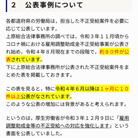
２ 公表事例について
各都道府県の労働局は，担当した不正受給案件を必要に
応じて公表しています。
上原総合法律事務所の調べでは，令和３年１１月頃から
コロナ禍における雇用調整助成金不正受給事案が公表さ
れ始め，令和４年８月現在までの段階で，
約８０件が公
表
されています
。
下に上原総合法律事務所が公表された不正受給案件をま
とめた表を掲載しておきます。
この表を見ると，特に
令和４年６月以降は
１ヶ月に１０
件以上
公表がなされています
。
このような公表の増加には背景があると考えられます。
というのは，厚生労働省が令和３年１２月９日に「
雇用
調整助成金等の不正受給への対応を強化します
」という
書面を公表していました。