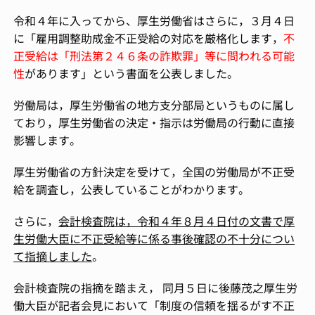
令和４年に入ってから、厚生労働省はさらに，３月４日
に「雇用調整助成金不正受給の対応を厳格化します，
不
正受給は「刑法第２４６条の詐欺罪」等に問われる可能
性
があります」という書面を公表しました。
労働局は，厚生労働省の地方支分部局というものに属し
ており，厚生労働省の決定・指示は労働局の行動に直接
影響します。
厚生労働省の方針決定を受けて，全国の労働局が不正受
給を調査し，公表していることがわかります。
さらに，
会計検査院は，令和４年８月４日付の文書で厚
生労働大臣に不正受給等に係る事後確認の不十分につい
て指摘しました
。
会計検査院の指摘を踏まえ， 同月５日に後藤茂之厚生労
働大臣が記者会見において「制度の信頼を揺るがす不正