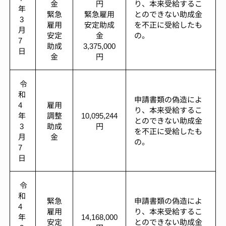
金
円
り、本来受給するこ
年
緊急
緊急雇用
とのできない助成金
3
雇用
安定助成
を不正に受給したも
月
安定
金
の。
7
助成
3,375,000
日
金
円
令
和
申請書類の偽造によ
4
雇用
り、本来受給するこ
年
調整
10,095,244
とのできない助成金
3
助成
円
を不正に受給したも
月
金
の。
7
日
令
和
緊急
申請書類の偽造によ
4
雇用
り、本来受給するこ
年
14,168,000
安定
とのできない助成金