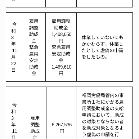
雇用
雇用調整
令
調整
助成金
和
助成
1,498,050
3
休業していないにも
金
円
年
かかわらず、休業し
緊急
緊急雇用
11
たとして虚偽の申請
雇用
安定助成
月
をしたもの。
安定
金
22
助成
1,469,610
日
金
円
福岡労働局管内の事
業所１社にかかる雇
令
用調整助成金の支給
和
申請において、助成
3
雇用
の対象とならない者
年
調整
6,267,536
を助成対象となるよ
11
助成
円
う虚偽の申請を行
月
金