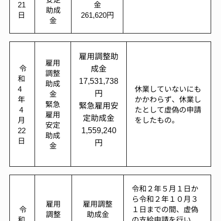
21
金
助成
日
261,620円
金
雇用調整助
雇用
成金
令
調整
和
17,531,738
助成
4
休業していないにも
円
金
年
かかわらず、休業し
緊急
緊急雇用安
4
たとして虚偽の申請
雇用
定助成金
月
をしたもの。
安定
1,559,240
22
助成
日
円
金
令和２年５月１日か
ら令和２年１０月３
雇用
雇用調整
令
１日までの間、虚偽
調整
助成金
和
の支給申請を行い、