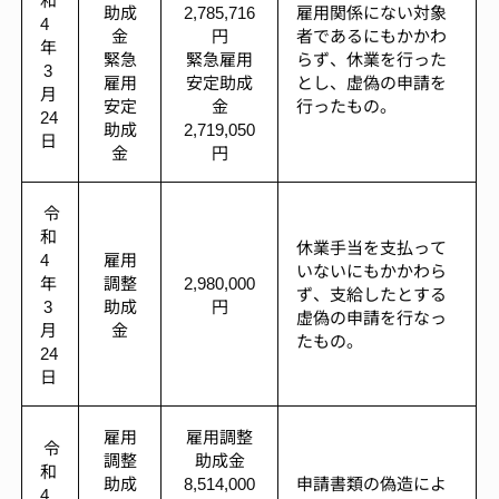
助成
2,785,716
雇用関係にない対象
4
金
円
者であるにもかかわ
年
緊急
緊急雇用
らず、休業を行った
3
雇用
安定助成
とし、虚偽の申請を
月
安定
金
行ったもの。
24
助成
2,719,050
日
金
円
令
和
休業手当を支払って
4
雇用
いないにもかかわら
年
調整
2,980,000
ず、支給したとする
3
助成
円
虚偽の申請を行なっ
月
金
たもの。
24
日
雇用
雇用調整
令
調整
助成金
和
助成
8,514,000
申請書類の偽造によ
4