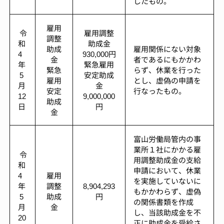
したもの。
雇用
令
雇用調整
調整
和
助成金
助成
雇用関係にない対象
4
930,000円
金
者であるにもかかわ
年
緊急雇用
緊急
らず、休業を行った
5
安定助成
雇用
とし、虚偽の申請を
月
金
安定
行なったもの。
12
9,000,000
助成
日
円
金
富山労働局管内の事
業所１社にかかる雇
令
用調整助成金の支給
和
申請において、休業
4
雇用
を実施していないに
年
調整
8,904,293
もかかわらず、虚偽
5
助成
円
の関係書類を作成
月
金
し、当該助成金を不
20
正に助成金を受給さ