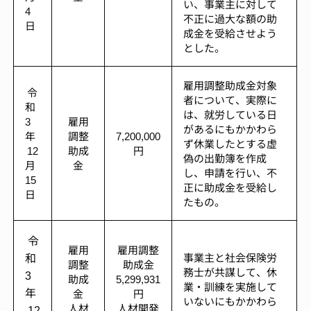
い、事業主に対して
4
不正に過大な額の助
日
成金を受給させよう
とした。
雇用調整助成金対象
令
者について、実際に
和
は、就労している日
3
雇用
があるにもかかわら
年
調整
7,200,000
ず休業したとする虚
12
助成
円
偽の出勤簿を作成
月
金
し、申請を行い、不
15
正に助成金を受給し
日
たもの。
令
雇用
雇用調整
和
事業主と社会保険労
調整
助成金
務士が共謀して、休
3
助成
5,299,931
業・訓練を実施して
年
金
円
いないにもかかわら
人材
人材開発
12