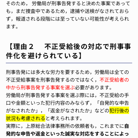
そのため， 労働局が刑事告発すると決めた事案であって
も，まだ捜査中であるため，逮捕や送検がなされておら
ず，報道される段階には至っていない可能性が考えられ
ます。
【理由２ 不正受給後の対応で刑事事
件化を避けられている】
刑事告発には多大な労力を要するため，労働局は全ての
不正受給事案を刑事告発するのではなく，
不正受給者の
中から刑事告発する事案を選ぶ
必要があります。
労働局が刑事告発する事案を選ぶ際には，不正受給の手
口や金額といった犯行内容のみならず，「自発的な申告
がなされたか」，「返金がなされたか」などの
犯行後の
状況も考慮される
と考えられます。
実際に，上原総合法律事務所の依頼者も，これまでに
自
発的な申告や返金といった誠実な対応をすることによっ