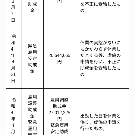
3
円
助成
を不正に受給したも
月
金
の。
7
日
令
和
休業の実態がないに
緊急
4
もかかわらず休業し
雇用
年
20,644,665
たとする等、虚偽の
安定
4
円
申請を行い、不正に
助成
月
助成金を受給したも
金
21
の。
日
雇用
令
雇用調整
調整
和
助成金
助成
4
27,012,225
金
出勤した日を休業と
年
円
緊急
偽り、虚偽の申請を
4
緊急雇用
雇用
行ったもの。
月
安定助成
安定