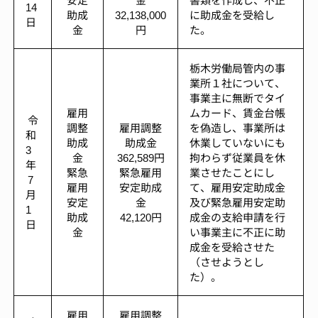
14
助成
32,138,000
に助成金を受給し
日
金
円
た。
栃木労働局管内の事
業所１社について、
事業主に無断でタイ
雇用
ムカード、賃金台帳
令
調整
雇用調整
を偽造し、事業所は
和
助成
助成金
休業していないにも
3
金
362,589円
拘わらず従業員を休
年
緊急
緊急雇用
業させたことにし
7
雇用
安定助成
て、雇用安定助成金
月
安定
金
及び緊急雇用安定助
1
助成
42,120円
成金の支給申請を行
日
金
い事業主に不正に助
成金を受給させた
（させようとし
た）。
雇用
雇用調整