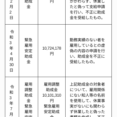
2
助成
円
かかわらず、休業し
月
金
たと偽って支給申請
2
を行い、不正に助成
日
金を受給したもの。
令
和
緊急
勤務実績のない者を
3
雇用
雇用しているとの虚
年
10,724,178
安定
偽の内容の申請を行
4
円
助成
い、助成金を不正に
月
金
受給したもの。
30
日
雇用
雇用調整
上記助成金の対象者
令
調整
助成金
について、雇用関係
和
助成
10,101,310
にない知人等の名前
3
金
円
を使用して、休業事
年
緊急
緊急雇用
実がないにも関わら
7
雇用
安定助成
ず休業したと偽った
月
安定
金
書類を作成し、不正