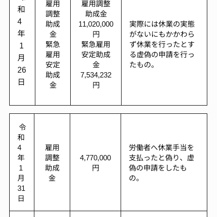
雇用
雇用調整
和
調整
助成金
4
助成
11,020,000
実際には休業の実態
年
金
円
がないにもかかわら
緊急
緊急雇用
ず休業を行ったとす
1
雇用
安定助成
る虚偽の申請を行っ
月
安定
金
たもの。
26
助成
7,534,232
日
金
円
令
和
4
雇用
労働者へ休業手当を
年
調整
4,770,000
支払ったと偽り、虚
1
助成
円
偽の申請をしたも
月
金
の。
31
日