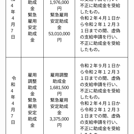
助成
1,976,000
4
不正に助成金を受給
金
円
年
したもの。
緊急
緊急雇用
4
令和２年４月１日か
雇用
安定助成
月
ら令和２年１２月３
安定
金
7
１日までの間、虚偽
助成
53,010,000
日
の支給申請を行い、
金
円
不正に助成金を受給
したもの。
令和２年９月１日か
ら令和２年１２月３
雇用
雇用調整
令
１日までの間、虚偽
調整
助成金
和
の支給申請を行い、
助成
1,681,500
4
不正に助成金を受給
金
円
年
したもの。
緊急
緊急雇用
4
令和２年４月１日か
雇用
安定助成
月
ら令和２年１２月３
安定
金
7
１日までの間、虚偽
助成
3,375,000
日
の支給申請を行い、
金
円
不正に助成金を受給