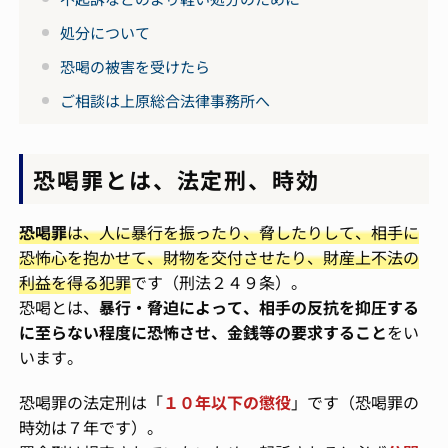
処分について
恐喝の被害を受けたら
ご相談は上原総合法律事務所へ
恐喝罪とは、法定刑、時効
恐喝罪
は、人に暴行を振ったり、脅したりして、相手に
恐怖心を抱かせて、財物を交付させたり、財産上不法の
利益を得る犯罪
です（刑法２４９条）。
恐喝とは、
暴行・脅迫によって、相手の反抗を抑圧する
に至らない程度に恐怖させ、金銭等の要求すること
をい
います。
恐喝罪の法定刑は「
１０年以下の懲役
」です（恐喝罪の
時効は７年です）。