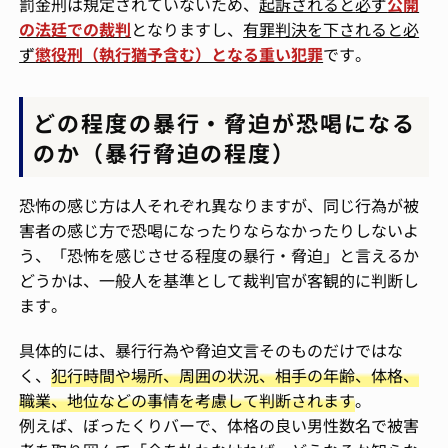
罰金刑は規定されていないため、
起訴されると
必ず
公開
の法廷での裁判
となりますし、
有罪判決を下されると必
ず
懲役刑（執行猶予含む）となる重い犯罪
です。
どの程度の暴行・脅迫が恐喝になる
のか（暴行脅迫の程度）
恐怖の感じ方は人それぞれ異なりますが、同じ行為が被
害者の感じ方で恐喝になったりならなかったりしないよ
う、「恐怖を感じさせる程度の暴行・脅迫」と言えるか
どうかは、一般人を基準として裁判官が客観的に判断し
ます。
具体的には、暴行行為や脅迫文言そのものだけではな
く、
犯行時間や場所、周囲の状況、相手の年齢、体格、
職業、地位などの事情を考慮して判断されます
。
例えば、ぼったくりバーで、体格の良い男性数名で被害