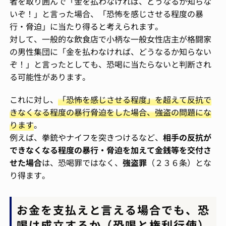
者を取り囲んで「金を払わなければ、どうなるか知らな
いぞ！」と言った場合、「恐怖を感じさせる程度の暴
行・脅迫」に当たり得ると考えられます。
対して、一般的な飲食店で小柄な一般女性店主が格闘家
の男性集団に「金を払わなければ、どうなるか知らない
ぞ！」と言ったとしても、恐喝に当たらないと判断され
る可能性があります。
これに対し、
「恐怖を感じさせる程度」を超えて反抗で
きなくなる程度の暴行脅迫をした場合、強盗の問題にな
ります
。
例えば、拳銃やナイフを突きつけるなど、
相手の反抗が
できなくなる程度の暴行・脅迫を加えて金銭等を交付さ
せた場合
は、恐喝罪ではなく、
強盗罪
（２３６条）とな
り得ます。
お金を支払えと言える場合でも、恐
喝は成立するか（恐喝と権利行使）