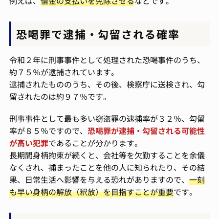
例えば、
借金の支払いを免除させる
などです。
恐喝罪で逮捕・勾留される確率
令和２年に刑事事件として処理された恐喝事件のうち、
約７５％が逮捕されています。
逮捕されたもののうち、その後、検察庁に送検され、勾
留されたのは約９７％です。
刑事事件として最も多い窃盗罪の逮捕率が３２％、勾留
率が８５％ですので、
恐喝罪が逮捕・勾留される可能性
が高い犯罪
であることが分かります。
長期間身柄拘束が続くと、会社等を欠勤することを余儀
なくされ、捕まったことを他の人に知られたり、その結
果、日常生活へ影響を与える恐れがありますので、
一刻
も早い身柄の解放（釈放）を目指すことが重要
です。