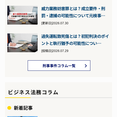
威力業務妨害罪とは？成立要件・刑
罰・逮捕の可能性について元検事…
[更新日]2026.07.30
過失運転致死傷とは？初犯判決のポイ
ントと執行猶予の可能性につい…
[投稿日]2026.07.29
刑事事件コラム一覧
ビジネス法務コラム
新着記事