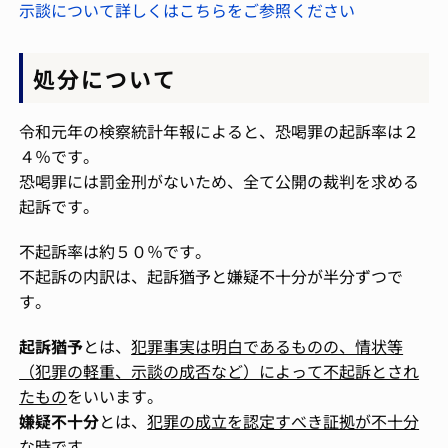
示談について詳しくはこちらをご参照ください
処分について
令和元年の検察統計年報によると、恐喝罪の起訴率は２
４％です。
恐喝罪には罰金刑がないため、全て公開の裁判を求める
起訴です。
不起訴率は約５０％です。
不起訴の内訳は、起訴猶予と嫌疑不十分が半分ずつで
す。
起訴猶予
とは、
犯罪事実は明白であるものの、情状等
（犯罪の軽重、示談の成否など）によって不起訴とされ
たもの
をいいます。
嫌疑不十分
とは、
犯罪の成立を認定すべき証拠が不十分
な時
です。