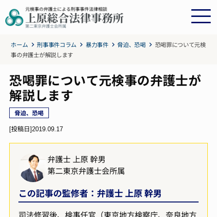
ホーム
刑事事件コラム
暴力事件
脅迫、恐喝
恐喝罪について元検
事の弁護士が解説します
恐喝罪について元検事の弁護士が
解説します
脅迫、恐喝
[投稿日]
2019.09.17
弁護士 上原 幹男
第二東京弁護士会所属
この記事の監修者：弁護士 上原 幹男
司法修習後、検事任官（東京地方検察庁、奈良地方