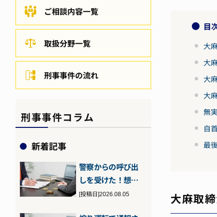
ご相談内容一覧
目
取扱分野一覧
大
大
刑事事件の流れ
大
大
無
刑事事件コラム
自
新着記事
最
警察からの呼び出
しを受けた！想定
される理由や流
[投稿日]2026.08.05
大麻取締
れ、対処法につ