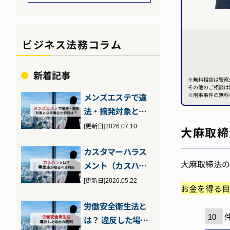
ビジネス法務コラム
新着記事
※無料相談は警察
その他のご相談は
メンズエステで違
※刑事事件の無料
法・摘発対象とな
る場合とは？客・
[更新日]2026.07.10
大麻取締
店それぞれが注…
カスタマーハラス
大麻取締法の
メント（カスハ
ラ）とは？2026年
[更新日]2026.05.22
お金を得る目
10月施行の…
労働安全衛生法と
は？ 違反した場合