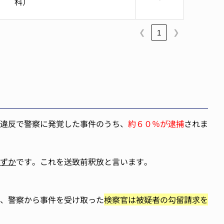
科）
❮
❯
1
違反で警察に発覚した事件のうち、
約６０％が逮捕
されま
ずか
です。これを送致前釈放と言います。
、警察から事件を受け取った
検察官は被疑者の勾留請求を