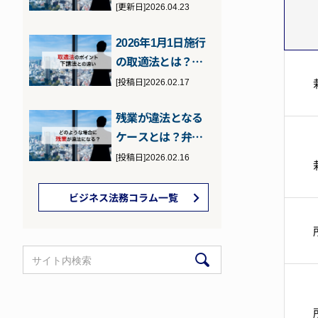
の罰則などを元検
[更新日]2026.04.23
事の弁護士が…
2026年1月1日施行
の取適法とは？下
請法との違いとポ
[投稿日]2026.02.17
イント
残業が違法となる
ケースとは？弁護
士が詳しく解説
[投稿日]2026.02.16
ビジネス法務コラム一覧