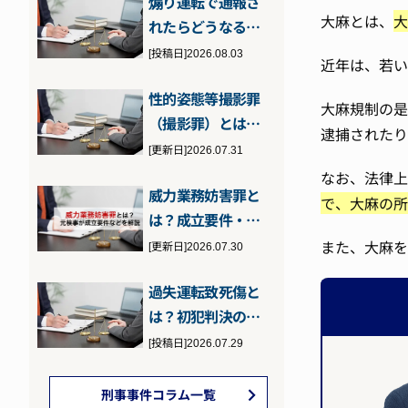
煽り運転で通報さ
い…
大麻とは、
大
れたらどうなる？
問われる罪と通報
[投稿日]2026.08.03
近年は、若い
された場合の対…
性的姿態等撮影罪
大麻規制の是
（撮影罪）とは？
逮捕されたり
性的姿態撮影等処
[更新日]2026.07.31
罰法に違反した…
なお、法律上
威力業務妨害罪と
で、大麻の所
は？成立要件・刑
罰・逮捕の可能性
また、大麻を
[更新日]2026.07.30
について元検事…
過失運転致死傷と
は？初犯判決のポ
イントと執行猶予
[投稿日]2026.07.29
の可能性につい…
刑事事件コラム一覧