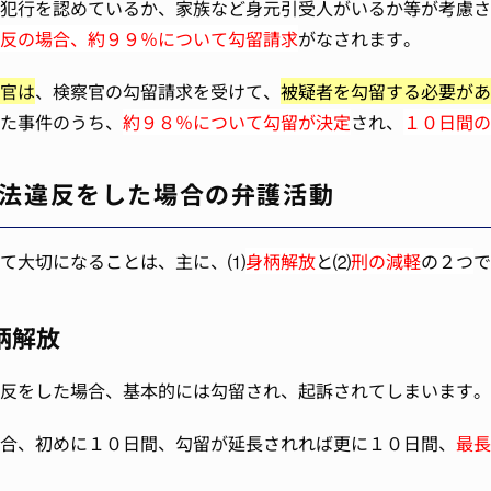
犯行を認めているか、家族など身元引受人がいるか等が考慮さ
反の場合、
約９９％について勾留請求
がなされます。
官は
、検察官の勾留請求を受けて、
被疑者を勾留する必要があ
た事件のうち、
約９８％について勾留が決定
され、
１０日間の
法違反をした場合の弁護活動
て大切になることは、主に、⑴
身柄解放
と⑵
刑の減軽
の２つ
で
柄解放
反をした場合、基本的には勾留され、起訴されてしまいます。
合、初めに１０日間、勾留が延長されれば更に１０日間、
最長