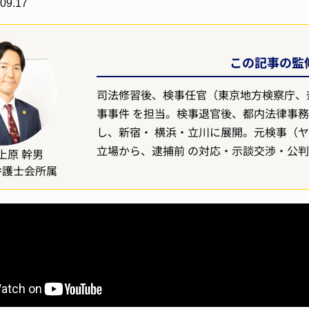
09.17
この記事の監修
司法修習後、検事任官（東京地方検察庁、
事事件 を担当。検事退官後、都内法律事務
し、新宿・ 横浜・立川に展開。元検事（
立場から、逮捕前 の対応・示談交渉・公
上原 幹男
弁護士会所属