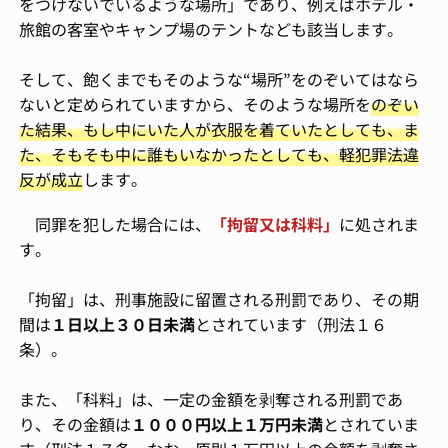
をつけないでいるような場所」であり、例えばホテル・
旅館の客室やキャンプ場のテントなども該当します。
そして、飽くまでもそのような“場所”をのぞいてはなら
ないと定められていますから、そのような場所を
のぞい
た結果、もし中にいた人が衣服を着ていたとしても、ま
た、そもそも中に誰もいなかったとしても、軽犯罪法違
反が成立
します。
同罪を犯した場合には、
「拘留又は科料」
に処されま
す。
「拘留」は、刑事施設に留置される刑罰であり、その期
間は
１日以上３０日未満
とされています（刑法１６
条）。
また、「科料」は、一定の金額を剥奪される刑罰であ
り、その金額は
１０００円以上１万円未満
とされていま