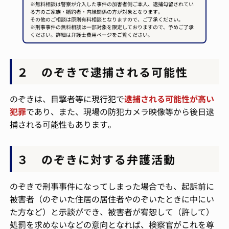
※無料相談は警察が介入した事件の加害者側ご本人、逮捕勾留されてい
る方のご家族・婚約者・内縁関係の方が対象となります。
その他のご相談は原則有料相談となりますので、ご了承ください。
※刑事事件の無料相談は一部対象を限定しておりますので、予めご了承
ください。詳細は弁護士費用ページをご覧ください。
２ のぞきで逮捕される可能性
のぞきは、目撃者等に現行犯で
逮捕される可能性が高い
犯罪
であり、また、現場の防犯カメラ映像等から後日逮
捕される可能性もあります。
３ のぞきに対する弁護活動
のぞきで刑事事件になってしまった場合でも、起訴前に
被害者（のぞいた住居の居住者やのぞいたときに中にい
た方など）と示談ができ、被害者が宥恕して（許して）
処罰を求めないなどの意向となれば、検察官がこれを尊