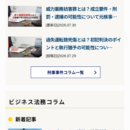
威力業務妨害罪とは？成立要件・刑
罰・逮捕の可能性について元検事…
[更新日]2026.07.30
過失運転致死傷とは？初犯判決のポイ
ントと執行猶予の可能性につい…
[投稿日]2026.07.29
刑事事件コラム一覧
ビジネス法務コラム
新着記事