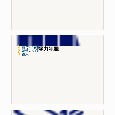
暴行、傷害
暴力犯罪
脅迫、恐喝
殺人