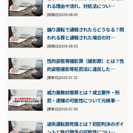
れる理由や流れ、対処法につい…
[投稿日]2026.08.05
煽り運転で通報されたらどうなる？問
われる罪と通報された場合の対…
[投稿日]2026.08.03
性的姿態等撮影罪（撮影罪）とは？性
的姿態撮影等処罰法に違反した…
[更新日]2026.07.31
威力業務妨害罪とは？成立要件・刑
罰・逮捕の可能性について元検事…
[更新日]2026.07.30
過失運転致死傷とは？初犯判決のポイ
ントと執行猶予の可能性につい…