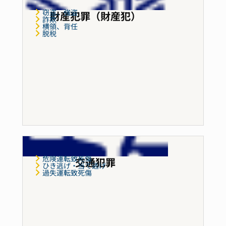
窃盗、強盗
財産犯罪（財産犯）
詐欺
横領、背任
脱税
危険運転致死傷
交通犯罪
ひき逃げ・当て逃げ
過失運転致死傷