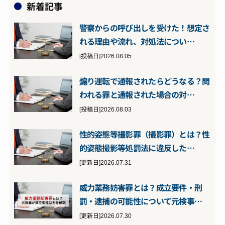
新着記事
警察からの呼び出しを受けた！想定さ
れる理由や流れ、対処法につい…
[投稿日]2026.08.05
煽り運転で通報されたらどうなる？問
われる罪と通報された場合の対…
[投稿日]2026.08.03
性的姿態等撮影罪（撮影罪）とは？性
的姿態撮影等処罰法に違反した…
[更新日]2026.07.31
威力業務妨害罪とは？成立要件・刑
罰・逮捕の可能性について元検事…
[更新日]2026.07.30