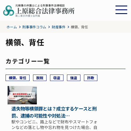
ホーム
刑事事件コラム
財産事件
横領、背任
横領、背任
カテゴリー一覧
横領、背任
脱税
窃盗
強盗
詐欺
遺失物等横領罪とは？成立するケースと刑
罰、逮捕の可能性や対処法…
駅やコンビニ、路上などで財布やスマートフォ
ンなどの落とし物や忘れ物を見つけた場合、自