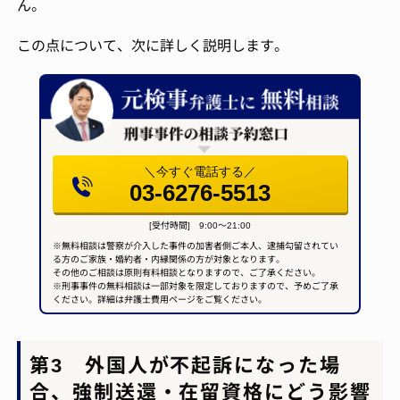
ん。
この点について、次に詳しく説明します。
＼今すぐ電話する／
03-6276-5513
[受付時間] 9:00～21:00
※無料相談は警察が介入した事件の加害者側ご本人、逮捕勾留されてい
る方のご家族・婚約者・内縁関係の方が対象となります。
その他のご相談は原則有料相談となりますので、ご了承ください。
※刑事事件の無料相談は一部対象を限定しておりますので、予めご了承
ください。詳細は弁護士費用ページをご覧ください。
第3 外国人が不起訴になった場
合、強制送還・在留資格にどう影響