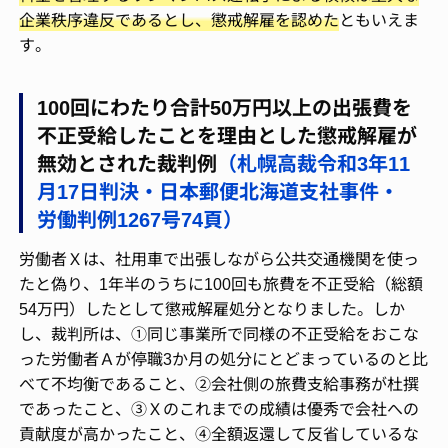
企業秩序違反であるとし、懲戒解雇を認めた
ともいえま
す。
100回にわたり合計50万円以上の出張費を
不正受給したことを理由とした懲戒解雇が
無効とされた裁判例
（札幌高裁令和3年11
月17日判決・日本郵便北海道支社事件・
労働判例1267号74頁）
労働者Ｘは、社用車で出張しながら公共交通機関を使っ
たと偽り、1年半のうちに100回も旅費を不正受給（総額
54万円）したとして懲戒解雇処分となりました。しか
し、裁判所は、①同じ事業所で同様の不正受給をおこな
った労働者Ａが停職3か月の処分にとどまっているのと比
べて不均衡であること、②会社側の旅費支給事務が杜撰
であったこと、③Ｘのこれまでの成績は優秀で会社への
貢献度が高かったこと、④全額返還して反省しているな