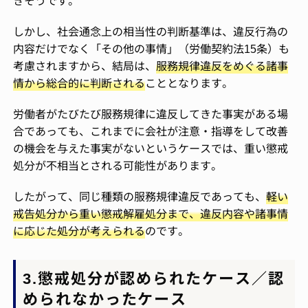
きそうです。
しかし、社会通念上の相当性の判断基準は、違反行為の
内容だけでなく「その他の事情」（労働契約法15条）も
考慮されますから、結局は、
服務規律違反をめぐる諸事
情から総合的に判断される
こととなります。
労働者がたびたび服務規律に違反してきた事実がある場
合であっても、これまでに会社が注意・指導をして改善
の機会を与えた事実がないというケースでは、重い懲戒
処分が不相当とされる可能性があります。
したがって、同じ種類の服務規律違反であっても、
軽い
戒告処分から重い懲戒解雇処分まで、違反内容や諸事情
に応じた処分が考えられる
のです。
3.懲戒処分が認められたケース／認
められなかったケース