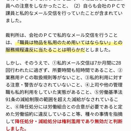
員への注意をしなかったこと、（2）自らも会社のＰＣで
課員と私的なメール交信を行っていたことが含まれてい
ました。
裁判所は、会社のＰＣで私的なメール交信を行うこと
は、
「
職員は物品を私用のため用いてはならない」との
服務規程違反に当たることは明らかだ
としました。
しかし、そのうえで、①私的メール交信は7か月間に28
回行われたに過ぎず、所要時間も短時間であること、②
業務用ＰＣの取扱規則等がないこと、③私的利用に対す
る注意・警告がなされていないこと、④上司や他の管理
職も私的利用をしていた実態があること、⑤労働基準法
91条の減給制限の範囲を超えた減給がなされているこ
と、⑥降任処分には労働組合との合意が必要であると定
めた労働協約に違反していること等、種々の事情を指摘
して
降任処分・減給処分は権利濫用であり無効だと判断
しました。