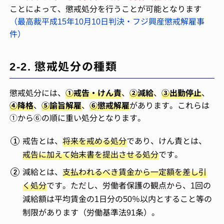
ことによって、懲戒処分を行うことが可能となります
（最高裁平成15年10月10日判決・フジ興産懲戒解雇事
件）
2-2. 懲戒処分の種類
懲戒処分には、
①戒告・けん責
、
②減給
、
③出勤停止
、
④降格
、
⑤諭旨解雇
、
⑥懲戒解雇
があります。これらは
①から⑥の順に重い処分となります。
戒告とは、
将来を戒める処分
であり、けん責とは、
戒告に加えて始末書を提出させる処分
です。
減給とは、
支払われるべき賃金から一定額を差し引
く処分
です。ただし、労働者保護の観点から、1回の
減給額は平均賃金の1日分の50％以内とすること等の
制限があります（労働基準法91条）。