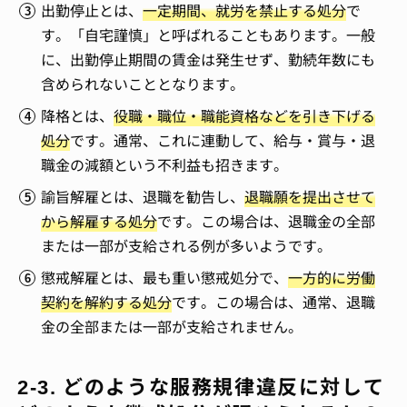
出勤停止とは、
一定期間、就労を禁止する処分
で
す。「自宅謹慎」と呼ばれることもあります。一般
に、出勤停止期間の賃金は発生せず、勤続年数にも
含められないこととなります。
降格とは、
役職・職位・職能資格などを引き下げる
処分
です。通常、これに連動して、給与・賞与・退
職金の減額という不利益も招きます。
諭旨解雇とは、退職を勧告し、
退職願を提出させて
から解雇する処分
です。この場合は、退職金の全部
または一部が支給される例が多いようです。
懲戒解雇とは、最も重い懲戒処分で、
一方的に労働
契約を解約する処分
です。この場合は、通常、退職
金の全部または一部が支給されません。
2-3. どのような服務規律違反に対して