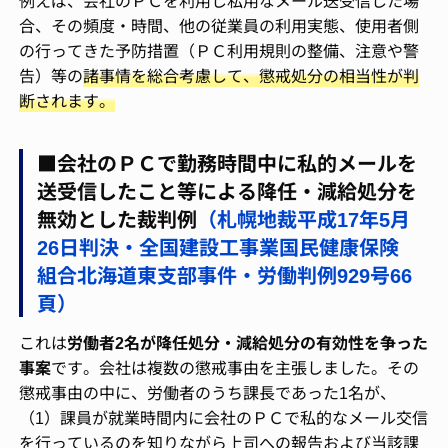
例えば、会社のＰＣを利用し私用なメール送受信した場
合、その頻度・時間、他の従業員の利用実態、使用者側
の行ってきた予防措置（ＰＣ利用規則の整備、注意や警
告）等の
諸事情を総合考慮して、懲戒処分の相当性が判
断されます。
■会社のＰＣで勤務時間中に私的メールを
送受信したこと等による降任・減給処分を
無効とした裁判例
（札幌地裁平成17年5月
26日判決・全国建設工事業国民健康保険
組合北海道東支部事件・労働判例929号66
頁）
これは
労働者2名が降任処分・減給処分の有効性を争った
事案
です。会社は複数の懲戒事由を主張しました。その
懲戒事由の中に、労働者のうち課長であった1名が、
（1）課員が就業時間内に会社のＰＣで私的なメール交信
を行っているのを知りながら上司への報告および当該課