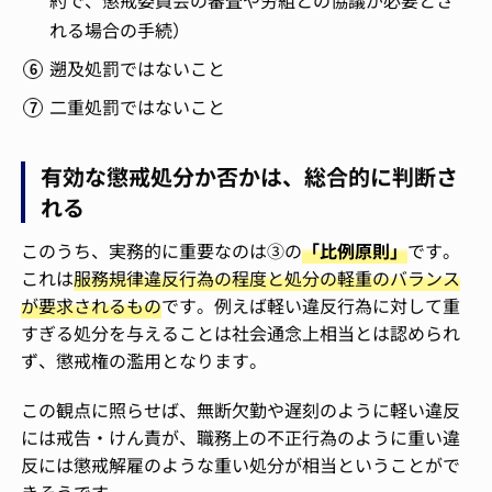
約で、懲戒委員会の審査や労組との協議が必要とさ
れる場合の手続）
遡及処罰ではないこと
二重処罰ではないこと
有効な懲戒処分か否かは、総合的に判断さ
れる
このうち、実務的に重要なのは③の
「比例原則」
です。
これは
服務規律違反行為の程度と処分の軽重のバランス
が要求されるもの
です。例えば軽い違反行為に対して重
すぎる処分を与えることは社会通念上相当とは認められ
ず、懲戒権の濫用となります。
この観点に照らせば、無断欠勤や遅刻のように軽い違反
には戒告・けん責が、職務上の不正行為のように重い違
反には懲戒解雇のような重い処分が相当ということがで