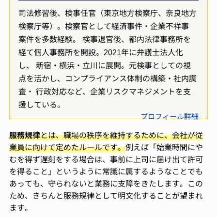
司法修習後、検事任官（東京地方検察庁、奈良地方
検察庁等）。検察官として経済事件・企業不祥事
案件を多数経験。 検事退官後、都内法律事務所を
経て個人事務所を開設。2021年に弁護士法人化
し、 新宿・横浜・立川に展開。元検事としての視
点を活かし、コンプライアンス体制の構築・社内調
査・ 行政対応など、企業リスクマネジメントを支
援している。
プロフィール詳細
服務規律
とは、職場の秩序を維持するために、会社が従
業員に向けて定めたルールです。
例えば「始業時間にや
むを得ず遅刻をする場合は、事前に上司に届け出て許可
を得ること」というように常識に属するようなことでも
あっても、守られないと業務に支障をきたします。この
ため、きちんと服務規律として明文化することが望まれ
ます。