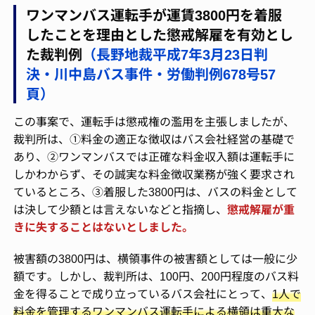
ワンマンバス運転手が運賃3800円を着服
したことを理由とした懲戒解雇を有効とし
た裁判例
（長野地裁平成7年3月23日判
決・川中島バス事件・労働判例678号57
頁）
この事案で、運転手は懲戒権の濫用を主張しましたが、
裁判所は、①料金の適正な徴収はバス会社経営の基礎で
あり、②ワンマンバスでは正確な料金収入額は運転手に
しかわからず、その誠実な料金徴収業務が強く要求され
ているところ、③着服した3800円は、バスの料金として
は決して少額とは言えないなどと指摘し、
懲戒解雇が重
きに失することはないとしました。
被害額の3800円は、横領事件の被害額としては一般に少
額です。しかし、裁判所は、100円、200円程度のバス料
金を得ることで成り立っているバス会社にとって、
1人で
料金を管理するワンマンバス運転手による横領は重大な