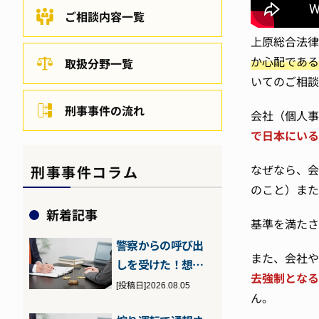
ご相談内容一覧
上原総合法律
か心配である
取扱分野一覧
いてのご相談
刑事事件の流れ
会社（個人事
で日本にいる
なぜなら、会
刑事事件コラム
のこと）また
新着記事
基準を満たさ
警察からの呼び出
また、会社や
しを受けた！想定
去強制となる
される理由や流
[投稿日]2026.08.05
ん。
れ、対処法につ