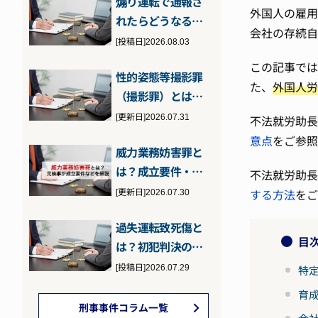
煽り運転で通報さ
い…
外国人の雇用
れたらどうなる？
会社の存続自
問われる罪と通報
[投稿日]2026.08.03
された場合の対…
この記事では
性的姿態等撮影罪
た、
外国人労
（撮影罪）とは？
性的姿態撮影等処
[更新日]2026.07.31
不法就労助長
罰法に違反した…
意点
をご参照
威力業務妨害罪と
は？成立要件・刑
不法就労助長
罰・逮捕の可能性
[更新日]2026.07.30
する方法
をご
について元検事…
過失運転致死傷と
目
は？初犯判決のポ
イントと執行猶予
[投稿日]2026.07.29
特
の可能性につい…
育
刑事事件コラム一覧