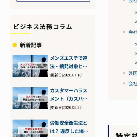
会
ビジネス法務コラム
会
新着記事
メンズエステで違
法・摘発対象とな
外
る場合とは？客・
[更新日]2026.07.10
店それぞれが注…
会
カスタマーハラス
メント（カスハ
ラ）とは？2026年
[更新日]2026.05.22
10月施行の…
労働安全衛生法と
は？ 違反した場合
特定