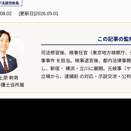
不法就労助長
08.02
[更新日]
2026.05.01
この記事の監修
司法修習後、検事任官（東京地方検察庁、
事事件 を担当。検事退官後、都内法律事務
し、新宿・ 横浜・立川に展開。元検事（
立場から、逮捕前 の対応・示談交渉・公
上原 幹男
弁護士会所属