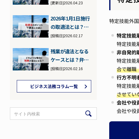
の罰則などを元検
[更新日]2026.04.23
事の弁護士が…
2026年1月1日施行
特定技能外国
の取適法とは？下
請法との違いとポ
特定技能
[投稿日]2026.02.17
イント
特定技能
残業が違法となる
非自発的
ケースとは？弁護
特定技能
士が詳しく解説
合で離職
[投稿日]2026.02.16
行方不明
特定技能
ビジネス法務コラム一覧
させてい
会社や役
会社や役