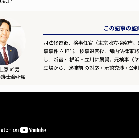
09.17
この記事の監修
司法修習後、検事任官（東京地方検察庁、
事事件 を担当。検事退官後、都内法律事務
し、新宿・ 横浜・立川に展開。元検事（
立場から、逮捕前 の対応・示談交渉・公
上原 幹男
弁護士会所属