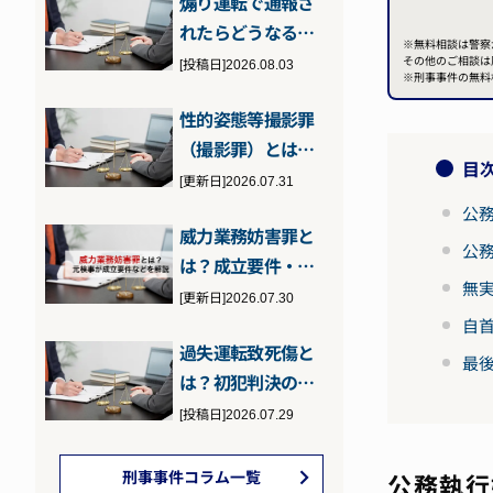
煽り運転で通報さ
い…
れたらどうなる？
※無料相談は警察
問われる罪と通報
その他のご相談は
[投稿日]2026.08.03
※刑事事件の無料
された場合の対…
性的姿態等撮影罪
（撮影罪）とは？
目
性的姿態撮影等処
[更新日]2026.07.31
罰法に違反した…
公
威力業務妨害罪と
公
は？成立要件・刑
無
罰・逮捕の可能性
[更新日]2026.07.30
について元検事…
自
過失運転致死傷と
最
は？初犯判決のポ
イントと執行猶予
[投稿日]2026.07.29
の可能性につい…
刑事事件コラム一覧
公務執行