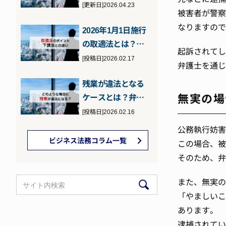
の罰則などを元検
[更新日]2026.04.23
被害者が警察
事の弁護士が…
なりますので
2026年1月1日施行
の取適法とは？下
起訴されてし
請法との違いとポ
[投稿日]2026.02.17
弁護士を通じ
イント
残業が違法となる
無実の場
ケースとは？弁護
士が詳しく解説
[投稿日]2026.02.16
公務執行妨害
ビジネス法務コラム一覧
この場合、被
そのため、弁
また、無実の
「やましいこ
あります。
逮捕されてい