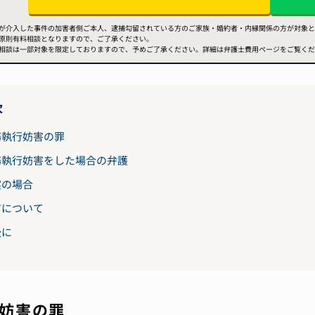
が介入した事件の加害者側ご本人、逮捕勾留されている方のご家族・婚約者・内縁関係の方が対象と
原則有料相談となりますので、ご了承ください。
相談は一部対象を限定しておりますので、予めご了承ください。詳細は弁護士費用ページをご覧くだ
次
務執行妨害の罪
務執行妨害をした場合の弁護
実の場合
首について
後に
妨害の罪