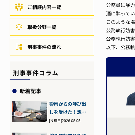
公務員に暴力
ご相談内容一覧
酒に酔ってい
このような場
取扱分野一覧
公務執行妨害
公務執行妨害
刑事事件の流れ
以下、公務執
刑事事件コラム
新着記事
警察からの呼び出
しを受けた！想定
される理由や流
[投稿日]2026.08.05
れ、対処法につ