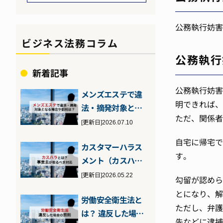
公務執行妨害
ビジネス法務コラム
公務執行
新着記事
公務執行妨害
メンズエステで違
明できれば、
法・摘発対象とな
ただ、関係者
る場合とは？客・
[更新日]2026.07.10
店それぞれが注…
自宅に帰宅で
カスタマーハラス
す。
メント（カスハ
ラ）とは？2026年
[更新日]2026.05.22
勾留が認めら
10月施行の…
とになり、解
労働安全衛生法と
ただし、弁護
は？ 違反した場合
先などに逮捕