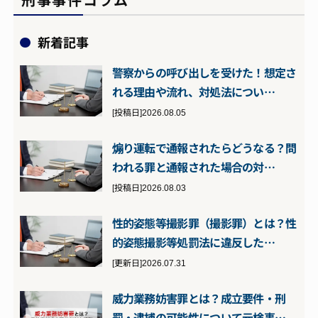
新着記事
警察からの呼び出しを受けた！想定さ
れる理由や流れ、対処法につい…
[投稿日]2026.08.05
煽り運転で通報されたらどうなる？問
われる罪と通報された場合の対…
[投稿日]2026.08.03
性的姿態等撮影罪（撮影罪）とは？性
的姿態撮影等処罰法に違反した…
[更新日]2026.07.31
威力業務妨害罪とは？成立要件・刑
罰・逮捕の可能性について元検事…