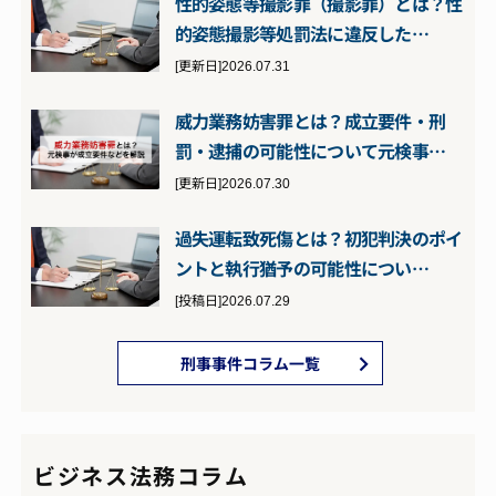
性的姿態等撮影罪（撮影罪）とは？性
的姿態撮影等処罰法に違反した…
[更新日]2026.07.31
威力業務妨害罪とは？成立要件・刑
罰・逮捕の可能性について元検事…
[更新日]2026.07.30
過失運転致死傷とは？初犯判決のポイ
ントと執行猶予の可能性につい…
[投稿日]2026.07.29
刑事事件コラム一覧
ビジネス法務コラム