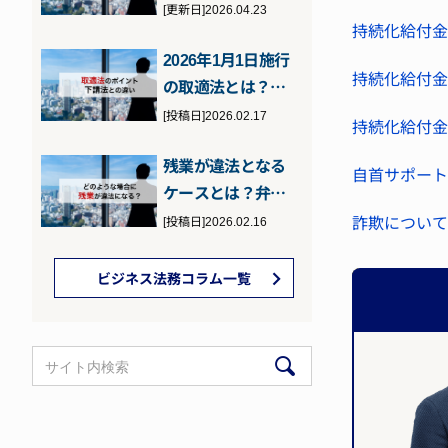
の罰則などを元検
[更新日]2026.04.23
持続化給付金
事の弁護士が…
2026年1月1日施行
持続化給付金
の取適法とは？下
請法との違いとポ
[投稿日]2026.02.17
持続化給付金
イント
残業が違法となる
自首サポート
ケースとは？弁護
士が詳しく解説
詐欺について
[投稿日]2026.02.16
ビジネス法務コラム一覧