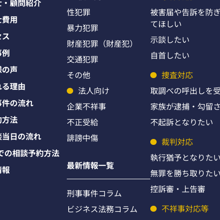
士・顧問紹介
性犯罪
被害届や告訴を防
士費用
てほしい
暴力犯罪
セス
示談したい
財産犯罪（財産犯）
事例
自首したい
交通犯罪
様の声
その他
捜査対応
れる理由
法人向け
取調べの呼出しを
事件の流れ
企業不祥事
家族が逮捕・勾留
約方法
不正受給
不起訴となりたい
談当日の流れ
誹謗中傷
裁判対応
Eでの相談予約方法
執行猶予となりた
最新情報一覧
情報
無罪を勝ち取りた
控訴審・上告審
刑事事件コラム
不祥事対応等
ビジネス法務コラム