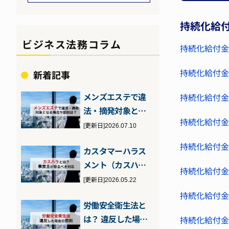
持続化給
ビジネス法務コラム
持続化給付金
持続化給付金
新着記事
メンズエステで違
持続化給付金
法・摘発対象とな
持続化給付金
る場合とは？客・
[更新日]2026.07.10
店それぞれが注…
持続化給付金
カスタマーハラス
メント（カスハ
持続化給付金
ラ）とは？2026年
[更新日]2026.05.22
10月施行の…
持続化給付金
労働安全衛生法と
は？ 違反した場合
持続化給付金