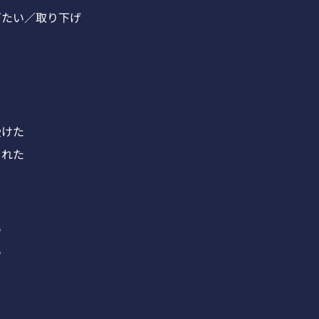
ぎたい／取り下げ
受けた
された
い
い