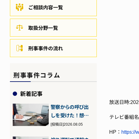
ご相談内容一覧
取扱分野一覧
刑事事件の流れ
刑事事件コラム
新着記事
放送日時:202
警察からの呼び出
しを受けた！想定
テレビ番組名
される理由や流
[投稿日]2026.08.05
HP：
https://
れ、対処法につ