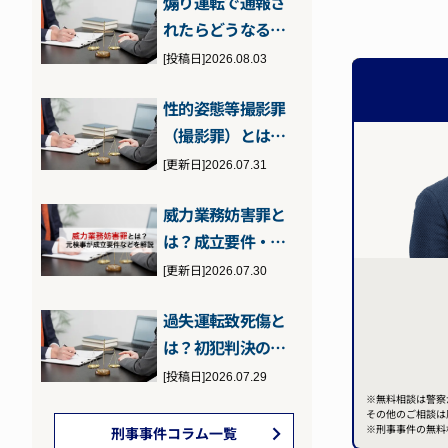
煽り運転で通報さ
い…
れたらどうなる？
問われる罪と通報
[投稿日]2026.08.03
された場合の対…
性的姿態等撮影罪
（撮影罪）とは？
性的姿態撮影等処
[更新日]2026.07.31
罰法に違反した…
威力業務妨害罪と
は？成立要件・刑
罰・逮捕の可能性
[更新日]2026.07.30
について元検事…
過失運転致死傷と
は？初犯判決のポ
イントと執行猶予
[投稿日]2026.07.29
の可能性につい…
※無料相談は警察
その他のご相談は
※刑事事件の無料
刑事事件コラム一覧