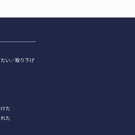
ぎたい／取り下げ
受けた
された