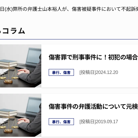
2月3日(水)弊所の弁護士山本裕人が、傷害被疑事件において不起
るコラム
傷害罪で刑事事件に！初犯の場合
[投稿日]
2024.12.20
暴行、傷害
傷害事件の弁護活動について元検
[投稿日]
2019.09.17
暴行、傷害