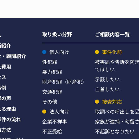
取り扱い分野
ご相談内容一覧
ム
所紹介
個人向け
事件化前
士・顧問紹介
性犯罪
被害届や告訴を防
士費用
てほしい
暴力犯罪
セス
示談したい
財産犯罪（財産犯）
事例
自首したい
交通犯罪
様の声
その他
捜査対応
れる理由
法人向け
取調べの呼出しを
事件の流れ
企業不祥事
家族が逮捕・勾留
約方法
不正受給
不起訴となりたい