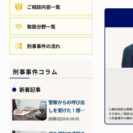
ご相談内容一覧
取扱分野一覧
刑事事件の流れ
刑事事件コラム
新着記事
警察からの呼び出
しを受けた！想定
※無料相談は警察
その他のご相談は
される理由や流
※刑事事件の無料
[投稿日]2026.08.05
れ、対処法につ