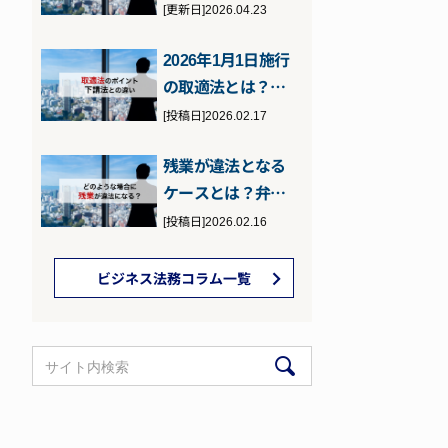
の罰則などを元検
[更新日]2026.04.23
事の弁護士が…
2026年1月1日施行
の取適法とは？下
請法との違いとポ
[投稿日]2026.02.17
イント
残業が違法となる
ケースとは？弁護
士が詳しく解説
[投稿日]2026.02.16
ビジネス法務コラム一覧