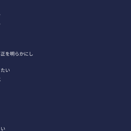
い
い
不正を明らかにし
したい
応
しい