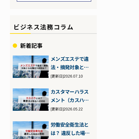
ビジネス法務コラム
新着記事
メンズエステで違
法・摘発対象とな
る場合とは？客・
[更新日]2026.07.10
店それぞれが注…
カスタマーハラス
メント（カスハ
ラ）とは？2026年
[更新日]2026.05.22
10月施行の…
労働安全衛生法と
は？ 違反した場合