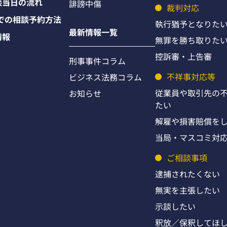
談当日の流れ
誹謗中傷
裁判対応
Eでの相談予約方法
執行猶予となりた
最新情報一覧
情報
無罪を勝ち取りた
控訴審・上告審
刑事事件コラム
不祥事対応等
ビジネス法務コラム
従業員や取引先の
お知らせ
たい
解雇や損害賠償を
当局・マスコミ対
ご相談事項
逮捕されたくない
無実を主張したい
示談したい
釈放／保釈してほ