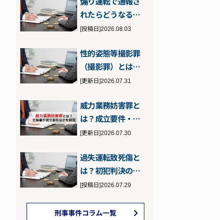
煽り運転で通報さ
い…
れたらどうなる？
問われる罪と通報
[投稿日]2026.08.03
された場合の対…
性的姿態等撮影罪
（撮影罪）とは？
性的姿態撮影等処
[更新日]2026.07.31
罰法に違反した…
威力業務妨害罪と
は？成立要件・刑
罰・逮捕の可能性
[更新日]2026.07.30
について元検事…
過失運転致死傷と
は？初犯判決のポ
イントと執行猶予
[投稿日]2026.07.29
の可能性につい…
刑事事件コラム一覧