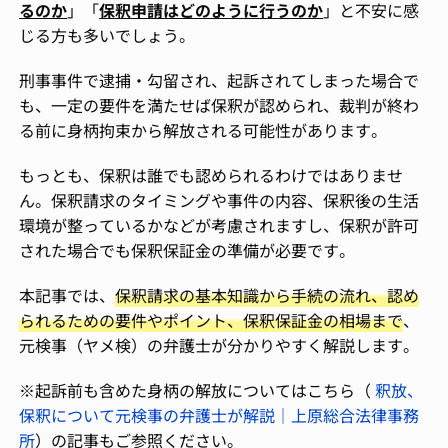
るのか
」「
保釈申請はどのように行うのか
」と不安に感
じる方も多いでしょう。
刑事事件で逮捕・勾留され、起訴されてしまった場合で
も、一定の要件を満たせば保釈が認められ、裁判が終わ
る前に身柄拘束から解放される可能性があります。
もっとも、保釈は誰でも認められるわけではありませ
ん。保釈請求のタイミングや事件の内容、保釈後の生活
環境が整っているかなどが考慮されますし、保釈が許可
された場合でも保釈保証金の準備が必要です。
本記事では、
保釈請求の基本知識から手続の流れ、認め
られるための要件やポイント、保釈保証金の相場まで
、
元検事（ヤメ検）の弁護士が分かりやすく解説します。
※起訴前も含めた身柄の解放についてはこちら（
釈放、
保釈について元検事の弁護士が解説｜上原総合法律事務
所
）の記事もご参照ください。