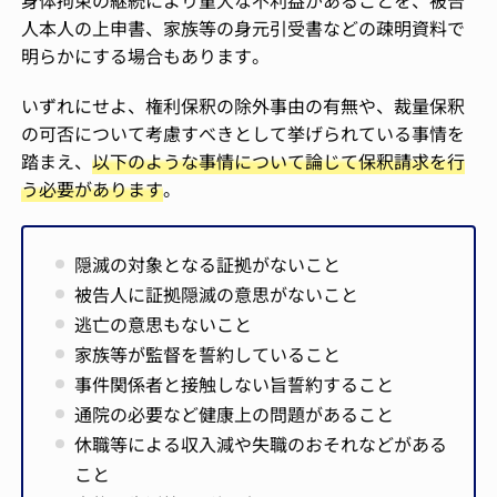
身体拘束の継続により重大な不利益があることを、被告
人本人の上申書、家族等の身元引受書などの疎明資料で
明らかにする場合もあります。
いずれにせよ、権利保釈の除外事由の有無や、裁量保釈
の可否について考慮すべきとして挙げられている事情を
踏まえ、
以下のような事情について論じて保釈請求を行
う必要があります
。
隠滅の対象となる証拠がないこと
被告人に証拠隠滅の意思がないこと
逃亡の意思もないこと
家族等が監督を誓約していること
事件関係者と接触しない旨誓約すること
通院の必要など健康上の問題があること
休職等による収入減や失職のおそれなどがある
こと