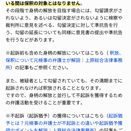
いる間は保釈の対象とはなりません
。
その段階で身柄の解放を目指す場合には、勾留請求がさ
れないよう、あるいは勾留決定がされないように検察や
裁判所に意見を述べる、勾留決定に対して準抗告を行
う、勾留の延長についても同様に意見書の提出や準抗告
を行うなどがあります。
※起訴前も含めた身柄の解放についてはこちら（
釈放、
保釈について元検事の弁護士が解説｜上原総合法律事務
所
）の記事もご参照ください。
また、被疑者として勾留されていても、その満期までに
起訴されなければ釈放されることとなります。
ですので、身柄の解放と並行して不起訴を獲得するため
の弁護活動を受けることが重要です。
※不起訴（起訴猶予）の獲得についてはこちら（
起訴猶
予とは？元検事の弁護士が不起訴との違いや起訴猶予獲
得のポイントを解説｜上原総合法律事務所
）の記事もご