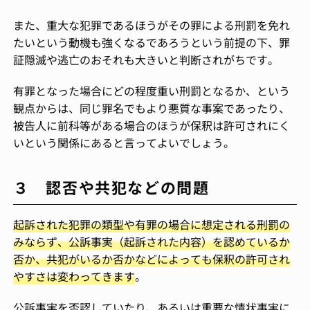
また、重大な犯罪であるほうがその罪による刑罰を免れ
たいという動機も強くなるであろうという前提の下、罪
証隠滅や逃亡のおそれも大きいと判断されがちです。
有罪となった場合にどの程度重い刑罰となるか、という
観点からは、同じ罪名でもより悪質な事案であったり、
被告人に前科等がある場合のほうが保釈は許可されにく
いという関係にあると言ってよいでしょう。
３ 認否や共犯などの問題
起訴された犯罪の類型や有罪の場合に想定される刑罰の
みならず、公訴事実（起訴された内容）を認めているか
否か、共犯がいるか否かなどによっても保釈の許可され
やすさは変わってきます
。
公訴事実を否認していたり、あるいは重要な情状事実に