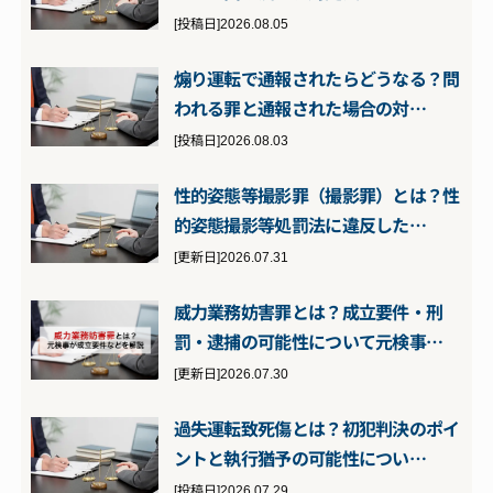
[投稿日]2026.08.05
煽り運転で通報されたらどうなる？問
われる罪と通報された場合の対…
[投稿日]2026.08.03
性的姿態等撮影罪（撮影罪）とは？性
的姿態撮影等処罰法に違反した…
[更新日]2026.07.31
威力業務妨害罪とは？成立要件・刑
罰・逮捕の可能性について元検事…
[更新日]2026.07.30
過失運転致死傷とは？初犯判決のポイ
ントと執行猶予の可能性につい…
[投稿日]2026.07.29