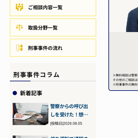
ご相談内容一覧
取扱分野一覧
刑事事件の流れ
刑事事件コラム
※無料相談は警察
その他のご相談は
※刑事事件の無料
新着記事
警察からの呼び出
しを受けた！想定
される理由や流
[投稿日]2026.08.05
れ、対処法につ