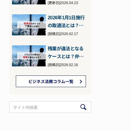
の罰則などを元検
[更新日]2026.04.23
事の弁護士が…
2026年1月1日施行
の取適法とは？下
請法との違いとポ
[投稿日]2026.02.17
イント
残業が違法となる
ケースとは？弁護
士が詳しく解説
[投稿日]2026.02.16
ビジネス法務コラム一覧