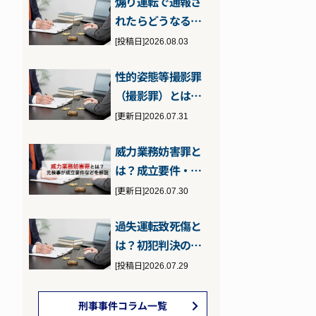
煽り運転で通報さ
い…
れたらどうなる？
問われる罪と通報
[投稿日]2026.08.03
された場合の対…
性的姿態等撮影罪
（撮影罪）とは？
性的姿態撮影等処
[更新日]2026.07.31
罰法に違反した…
威力業務妨害罪と
は？成立要件・刑
罰・逮捕の可能性
[更新日]2026.07.30
について元検事…
過失運転致死傷と
は？初犯判決のポ
イントと執行猶予
[投稿日]2026.07.29
の可能性につい…
刑事事件コラム一覧