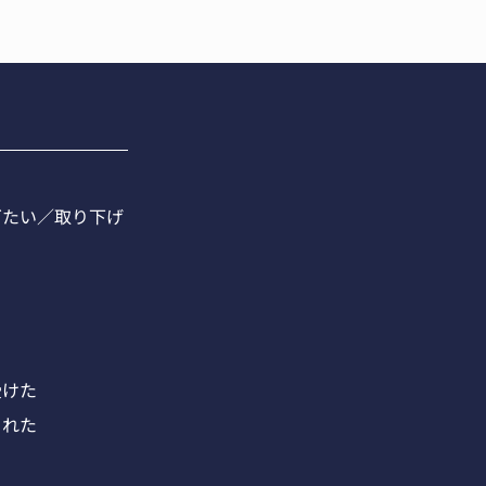
ぎたい／取り下げ
受けた
された