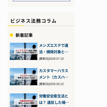
ビジネス法務コラム
新着記事
メンズエステで違
法・摘発対象とな
る場合とは？客・
[更新日]2026.07.10
店それぞれが注…
カスタマーハラス
メント（カスハ
ラ）とは？2026年
[更新日]2026.05.22
10月施行の…
労働安全衛生法と
は？ 違反した場合