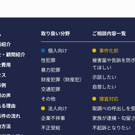
取り扱い分野
ご相談内容一覧
ム
所紹介
個人向け
事件化前
士・顧問紹介
性犯罪
被害届や告訴を防
士費用
てほしい
暴力犯罪
セス
示談したい
財産犯罪（財産犯）
事例
自首したい
交通犯罪
様の声
その他
捜査対応
れる理由
法人向け
取調べの呼出しを
事件の流れ
企業不祥事
家族が逮捕・勾留
約方法
不正受給
不起訴となりたい