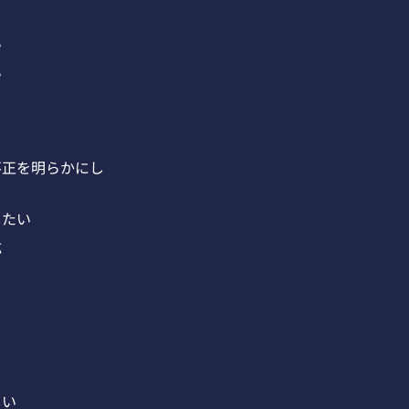
い
い
不正を明らかにし
したい
応
しい