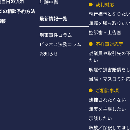
談当日の流れ
誹謗中傷
裁判対応
Eでの相談予約方法
執行猶予となりた
最新情報一覧
情報
無罪を勝ち取りた
控訴審・上告審
刑事事件コラム
不祥事対応等
ビジネス法務コラム
従業員や取引先の
お知らせ
たい
解雇や損害賠償を
当局・マスコミ対
ご相談事項
逮捕されたくない
無実を主張したい
示談したい
釈放／保釈してほ