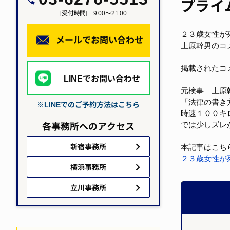
プライ
[受付時間] 9:00～21:00
２３歳女性が
メールでお問い合わせ
上原幹男のコ
掲載されたコ
LINEでお問い合わせ
元検事　上原
「法律の書き
※LINEでのご予約方法はこちら
時速１００キ
各事務所へのアクセス
では少しズレ
新宿事務所
本記事はこち
２３歳女性が
横浜事務所
立川事務所