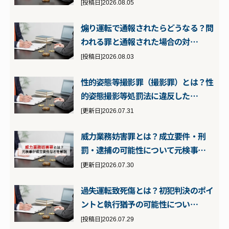
[投稿日]2026.08.05
煽り運転で通報されたらどうなる？問
われる罪と通報された場合の対…
[投稿日]2026.08.03
性的姿態等撮影罪（撮影罪）とは？性
的姿態撮影等処罰法に違反した…
[更新日]2026.07.31
威力業務妨害罪とは？成立要件・刑
罰・逮捕の可能性について元検事…
[更新日]2026.07.30
過失運転致死傷とは？初犯判決のポイ
ントと執行猶予の可能性につい…
[投稿日]2026.07.29