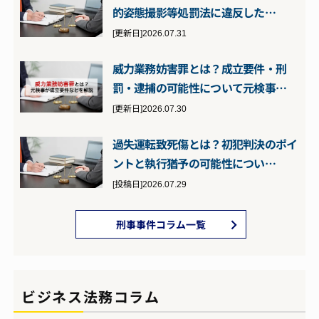
的姿態撮影等処罰法に違反した…
[更新日]2026.07.31
威力業務妨害罪とは？成立要件・刑
罰・逮捕の可能性について元検事…
[更新日]2026.07.30
過失運転致死傷とは？初犯判決のポイ
ントと執行猶予の可能性につい…
[投稿日]2026.07.29
刑事事件コラム一覧
ビジネス法務コラム